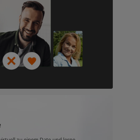
e
irtuell zu einem Date und lerne