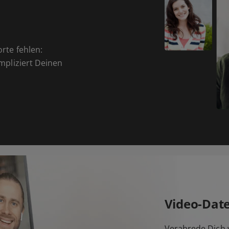
orte fehlen:
ompliziert Deinen
Video-Dat
Verabrede Dich v