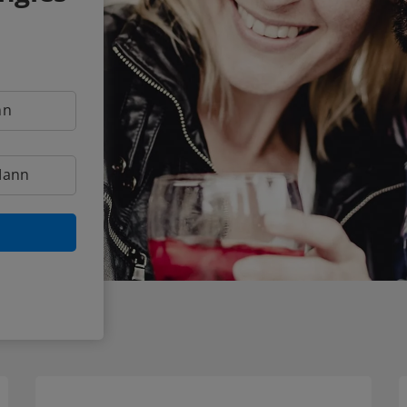
nn
Mann